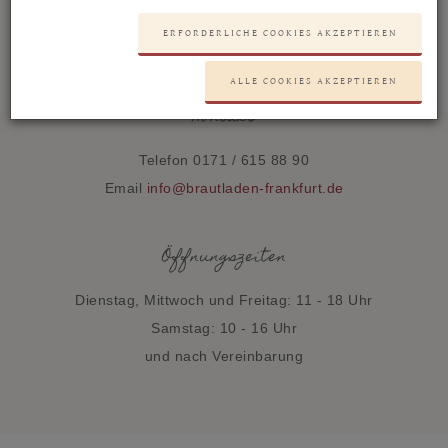
Bahnstraße 49
ERFORDERLICHE COOKIES AKZEPTIEREN
D-63329 Egelsbach
ALLE COOKIES AKZEPTIEREN
Kontakt
Telefon 0171 / 615 88 90
Email
info@brautladen-frankfurt.de
Öffnungszeiten
Dienstag, Mittwoch und Freitag: 11 - 18 Uhr
Samstag: 10 - 16 Uhr
und nach Vereinbarung