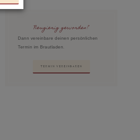
Neugierig geworden?
Dann vereinbare deinen persönlichen
Termin im Brautladen.
TERMIN VEREINBAREN