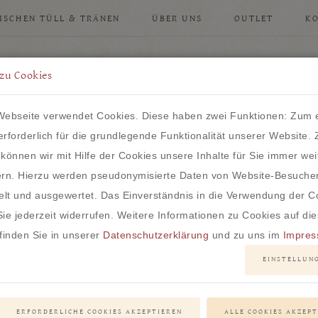
ISCHEN TÜLL & TRÄNEN
ÜBER UNS
OUTLET
K
zu Cookies
ebseite verwendet Cookies. Diese haben zwei Funktionen: Zum 
IM HERZEN VON FRANKFURT
 erforderlich für die grundlegende Funktionalität unserer Website.
können wir mit Hilfe der Cookies unsere Inhalte für Sie immer wei
rn. Hierzu werden pseudonymisierte Daten von Website-Besuche
t und ausgewertet. Das Einverständnis in die Verwendung der C
ie jederzeit widerrufen. Weitere Informationen zu Cookies auf die
finden Sie in unserer
Datenschutzerklärung
und zu uns im
Impre
EINSTELLUN
ERFORDERLICHE COOKIES AKZEPTIEREN
ALLE COOKIES AKZEP