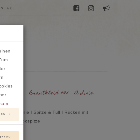
ONTAKT
einen
 Zum
ter
rn
ookies
Brautkleid #85 - A-Linie
ser
ssum
.
A-Linie I Spitze & Tüll I Rücken mit
GEN
Tattoospitze
TIEREN