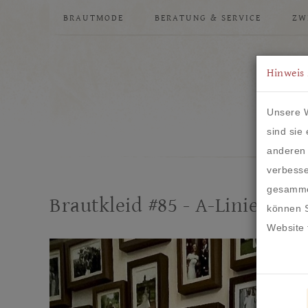
BRAUTMODE
BERATUNG & SERVICE
ZW
Hinweis 
Unsere W
sind sie
anderen 
verbesse
gesammel
Brautkleid #85 - A-Linie
können S
Website 