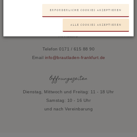
Bahnstraße 49
ERFORDERLICHE COOKIES AKZEPTIEREN
D-63329 Egelsbach
ALLE COOKIES AKZEPTIEREN
Kontakt
Telefon 0171 / 615 88 90
Email
info@brautladen-frankfurt.de
Öffnungszeiten
Dienstag, Mittwoch und Freitag: 11 - 18 Uhr
Samstag: 10 - 16 Uhr
und nach Vereinbarung