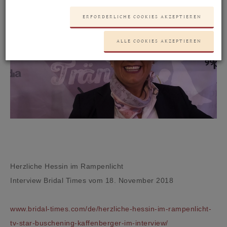
ERFORDERLICHE COOKIES AKZEPTIEREN
ALLE COOKIES AKZEPTIEREN
Herzliche Hessin im Rampenlicht
Interview Bridal Times vom 18. November 2018
www.bridal-times.com/de/herzliche-hessin-im-rampenlicht-
tv-star-buschening-kaffenberger-im-interview/