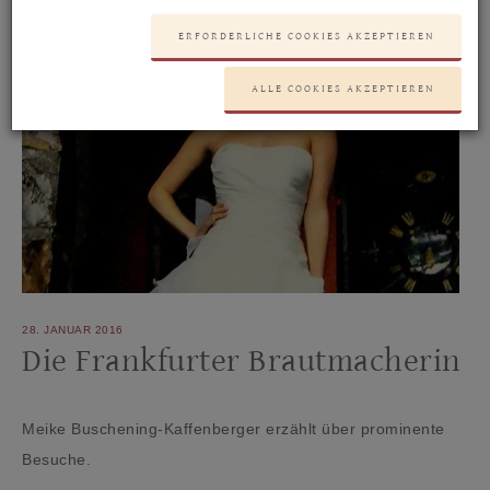
ERFORDERLICHE COOKIES AKZEPTIEREN
ALLE COOKIES AKZEPTIEREN
28. JANUAR 2016
Die Frankfurter Brautmacherin
Meike Buschening-Kaffenberger erzählt über prominente
Besuche.